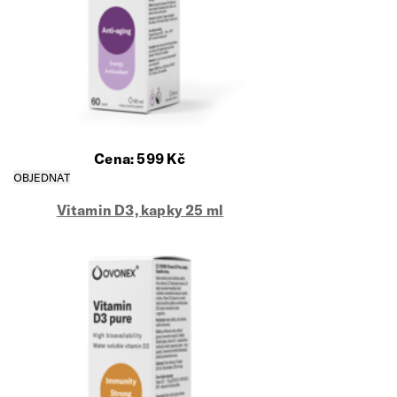
Cena:
599
Kč
Vitamin D3, kapky 25 ml