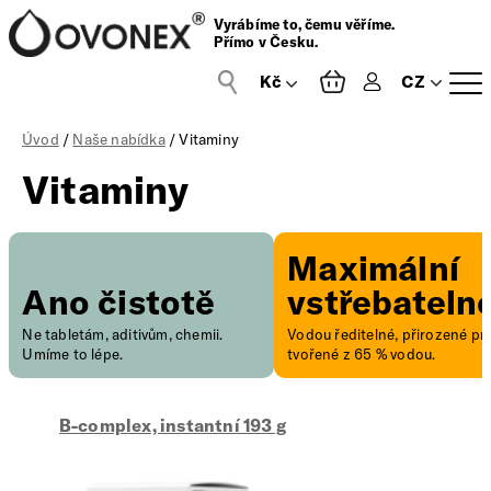
Vyrábíme to, čemu věříme.
Přímo v Česku.
CZ
Přihlášení
Úvod
/
Naše nabídka
/ Vitaminy
Vitaminy
Maximální
Ano čistotě
vstřebateln
Ne tabletám, aditivům, chemii.
Vodou ředitelné, přirozené pro
Umíme to lépe.
tvořené z 65 % vodou.
B-complex, instantní 193 g