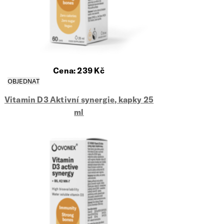
Cena:
239
Kč
Vitamin D3 Aktivní synergie, kapky 25
ml