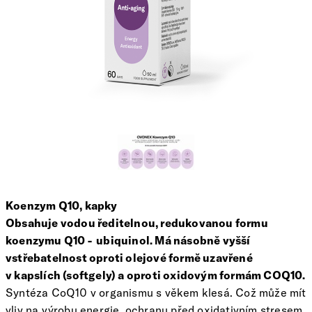
Koenzym Q10, kapky
Obsahuje vodou ředitelnou, redukovanou formu
koenzymu Q10 - ubiquinol. Má násobně vyšší
vstřebatelnost oproti olejové formě uzavřené
v kapslích (softgely) a oproti oxidovým formám COQ10.
Syntéza CoQ10 v organismu s věkem klesá. Což může mít
vliv na výrobu energie, ochranu před oxidativním stresem