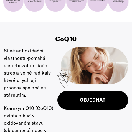
CoQ10
Silné antioxidační
vlastnosti -pomáhá
absorbovat oxidační
stres a volné radikály,
které urychlují
procesy spojené se
stárnutím.
OBJEDNAT
Koenzym Q10 (CoQ10)
existuje buď v
oxidovaném stavu
(ubiquinone) nebo v