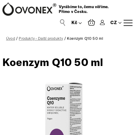
Vyrábíme to, čemu věříme.
Přímo v Česku.
CZ
Přihlášení
Úvod
/
Produkty - Další produkty
/ Koenzym Q10 50 ml
Koenzym Q10 50 ml