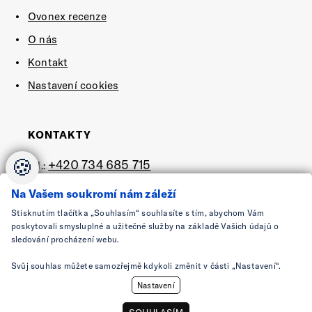
Ovonex recenze
O nás
Kontakt
Nastavení cookies
KONTAKTY
🍪
+420 734 685 715
tel.:
e-mail:
shop@ovonex.cz
Na Vašem soukromí nám záleží
Stisknutím tlačítka „Souhlasím“ souhlasíte s tím, abychom Vám
SLEDUJTE NÁS
poskytovali smysluplné a užitečné služby na základě Vašich údajů o
sledování procházení webu.
Svůj souhlas můžete samozřejmě kdykoli změnit v části „Nastavení“.
Nastavení
SOUHLASÍM