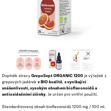
Doplněk stravy
GrepoSept ORGANIC 1200
je výtažek z
grepových jadérek
v BIO kvalitě
,
s vynikající
snášenlivostí, vysokým obsahem bioflavonoidů a
antioxidačními účinky
. Je určen pro vnitřní použití.
Standardizovaný obsah bioflavonoidů 1200 mg / 100 ml.