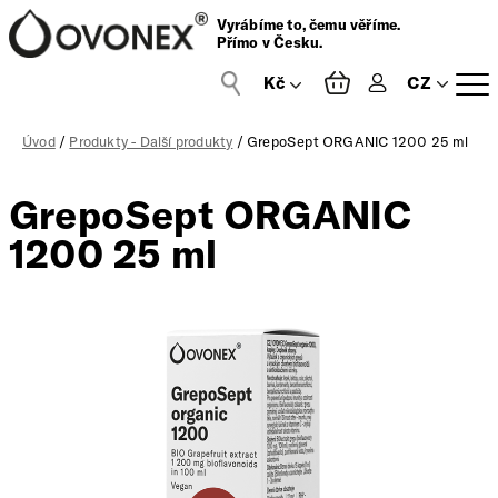
Vyrábíme to, čemu věříme.
Přímo v Česku.
CZ
Přihlášení
Úvod
/
Produkty - Další produkty
/ GrepoSept ORGANIC 1200 25 ml
GrepoSept ORGANIC
1200 25 ml