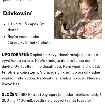
Dávkování
Užívejte 15 kapek 3x
denně.
Řeďte vodou nebo
šťávou kvůli hořké chuti.
UPOZORNĚNÍ:
Doplněk stravy. Nenahrazuje pestrou a
vyváženou stravu. Nepřekračujte doporučenou denní
dávku. Ukládejte mimo dosah dětí. Není vhodné pro děti,
těhotné a kojící ženy. V případě vniknutí do očí důkladně
vypláchněte vodou. Neobsahuje lepek a laktózu. Není na
lihové bázi.
SLOŽENÍ:
BIO Extrakt z grepových jader (bioflavonoidy 1
200 mg / 100 ml), rostlinný glycerol (zahušťovadlo),