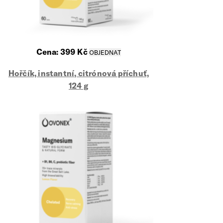
Cena:
399
Kč
Hořčík, instantní, citrónová příchuť,
124 g