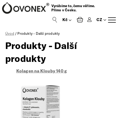
Vyrábíme to, čemu věříme.
Přímo v Česku.
CZ
Přihlášení
Úvod
/ Produkty - Další produkty
Produkty - Další
produkty
Kolagen na Klouby 140 g