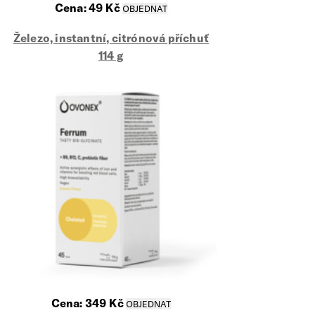
Cena:
49
Kč
Železo, instantní, citrónová příchuť
114 g
Cena:
349
Kč