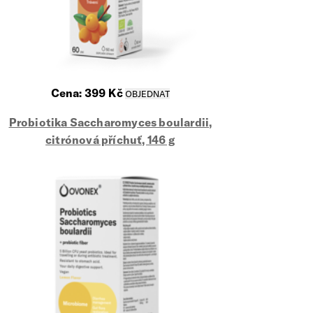
Cena:
399
Kč
Probiotika Saccharomyces boulardii,
citrónová příchuť, 146 g