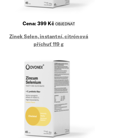
Cena:
399
Kč
Zinek Selen, instantní, citrónová
příchuť 119 g