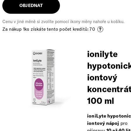
OBJEDNAT
Cenu v jiné měně si zvolíte pomocí ikony měny nahoře u košíku.
Za nákup 1ks získáte tento počet kreditů: 70
?
ionilyte
hypotonic
iontový
koncentrá
100 ml
ioniLyte hypotoni
iontový nápoj
pro
přípravu
10 až 40 li