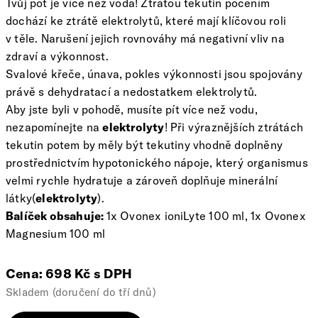
Tvůj pot je více než voda! Ztrátou tekutin pocením
dochází ke ztrátě elektrolytů, které mají klíčovou roli
v těle. Narušení jejich rovnováhy má negativní vliv na
zdraví a výkonnost.
Svalové křeče, únava, pokles výkonnosti jsou spojovány
právě s dehydratací a nedostatkem elektrolytů.
Aby jste byli v pohodě, musíte pít více než vodu,
nezapomínejte na
elektrolyty
! Při výraznějších ztrátách
tekutin potem by měly být tekutiny vhodně doplněny
prostřednictvím hypotonického nápoje, který organismus
velmi rychle hydratuje a zároveň doplňuje minerální
látky(
elektrolyty
).
Balíček obsahuje:
1x Ovonex ioniLyte 100 ml, 1x Ovonex
Magnesium 100 ml
Cena: 698 Kč s DPH
Skladem (doručení do tří dnů)