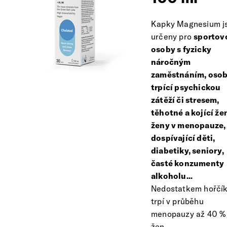
Kapky Magnesium j
určeny pro
sportov
osoby s fyzicky
náročným
zaměstnáním, oso
trpící psychickou
zátěží či stresem,
těhotné a kojící že
ženy v menopauze,
dospívající děti,
diabetiky, seniory,
časté konzumenty
alkoholu...
Nedostatkem hořčí
trpí v průběhu
menopauzy až 40 %
žen.