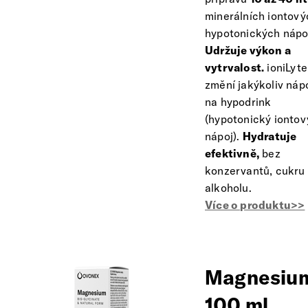
minerálních iontový
hypotonických nápo
Udržuje výkon a
vytrvalost.
ioniLyte
změní jakýkoliv náp
na hypodrink
(hypotonický iontov
nápoj).
Hydratuje
efektivně,
bez
konzervantů, cukru
alkoholu.
Více o produktu>>
Magnesiu
100 ml