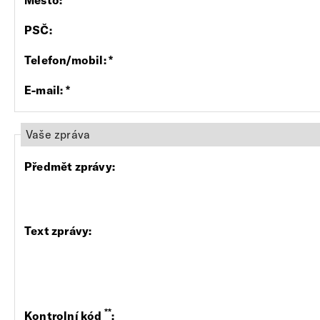
Město
:
PSČ
:
Telefon/mobil
:
*
E-mail
:
*
Vaše zpráva
Předmět zprávy
:
Text zprávy
:
**
Kontrolní kód
: