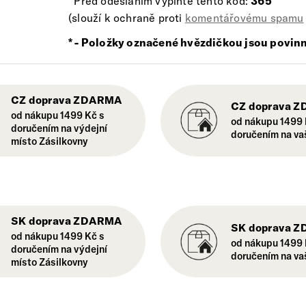
Před odesláním vyplňte tento kód:
365
(slouží k ochraně proti
komentářovému spamu
*
- Položky označené hvězdičkou jsou povin
CZ doprava ZDARMA
CZ doprava 
od nákupu 1499 Kč s
od nákupu 1499 
doručením na výdejní
doručením na va
místo Zásilkovny
SK doprava ZDARMA
SK doprava 
od nákupu 1499 Kč s
od nákupu 1499 
doručením na výdejní
doručením na va
místo Zásilkovny