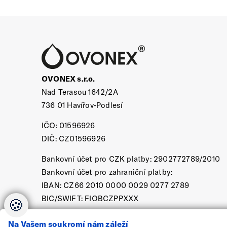
OVONEX s.r.o.
Nad Terasou 1642/2A
736 01 Havířov-Podlesí
IČO: 01596926
DIČ: CZ01596926
Bankovní účet pro CZK platby: 2902772789/2010
Bankovní účet pro zahraniční platby:
IBAN: CZ66 2010 0000 0029 0277 2789
BIC/SWIFT: FIOBCZPPXXX
🍪
Na Vašem soukromí nám záleží