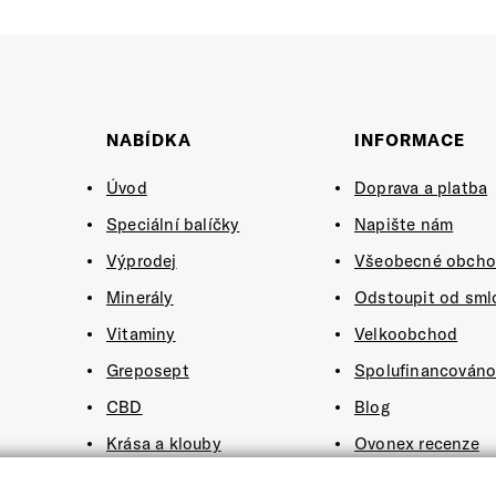
NABÍDKA
INFORMACE
Úvod
Doprava a platba
Speciální balíčky
Napište nám
Výprodej
Všeobecné obcho
Minerály
Odstoupit od sml
Vitaminy
Velkoobchod
Greposept
Spolufinancován
CBD
Blog
Krása a klouby
Ovonex recenze
Kombucha a trávení
O nás