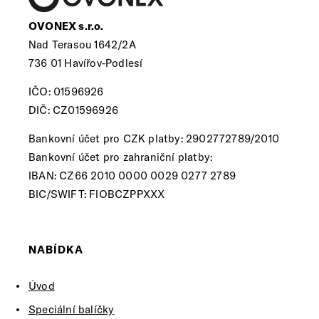
OVONEX s.r.o.
Nad Terasou 1642/2A
736 01 Havířov-Podlesí
IČO: 01596926
DIČ: CZ01596926
Bankovní účet pro CZK platby: 2902772789/2010
Bankovní účet pro zahraniční platby:
IBAN: CZ66 2010 0000 0029 0277 2789
BIC/SWIFT: FIOBCZPPXXX
NABÍDKA
Úvod
Speciální balíčky