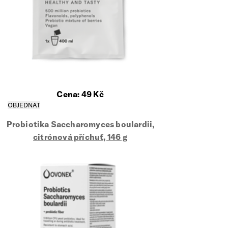
Cena:
49
Kč
Probiotika Saccharomyces boulardii,
citrónová příchuť, 146 g