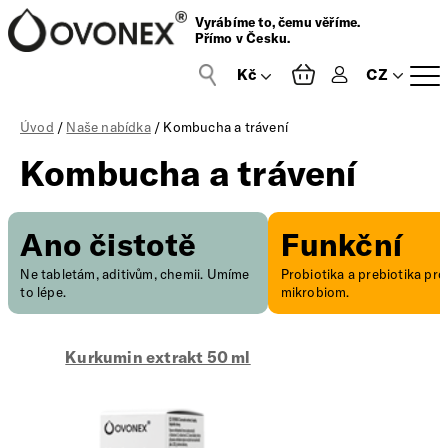
Vyrábíme to, čemu věříme.
Přímo v Česku.
CZ
Přihlášení
Úvod
/
Naše nabídka
/ Kombucha a trávení
Kombucha a trávení
Ano čistotě
Funkční
Ne tabletám, aditivům, chemii. Umíme
Probiotika a prebiotika pro
to lépe.
mikrobiom.
Kurkumin extrakt 50 ml