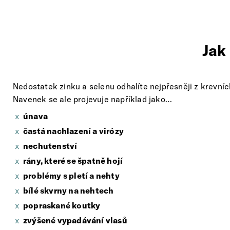
Jak
Nedostatek zinku a selenu odhalíte nejpřesněji z krevníc
Navenek se ale projevuje například jako…
únava
častá nachlazení a virózy
nechutenství
rány, které se špatně hojí
problémy s pletí a nehty
bílé skvrny na nehtech
popraskané koutky
zvýšené vypadávání vlasů