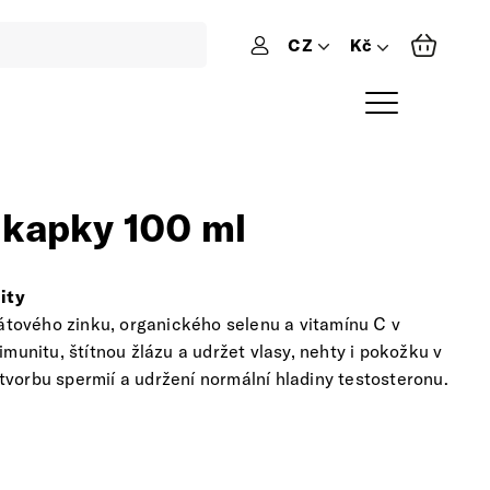
CZ
Přihlášení
 kapky 100 ml
ity
átového zinku, organického selenu a vitamínu C v
unitu, štítnou žlázu a udržet vlasy, nehty i pokožku v
 tvorbu spermií a udržení normální hladiny testosteronu.