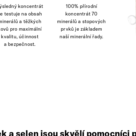
ýsledný koncentrát
100% přírodní
e testuje na obsah
koncentrát 70
minerálů a těžkých
minerálů a stopových
kovů pro maximální
prvků je základem
kvalitu, účinnost
naší minerální řady.
a bezpečnost.
k a selen jsou skvělí pomocníci