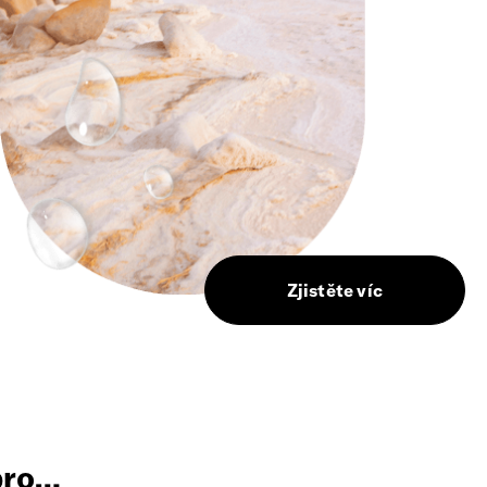
Zjistěte víc
 pro…