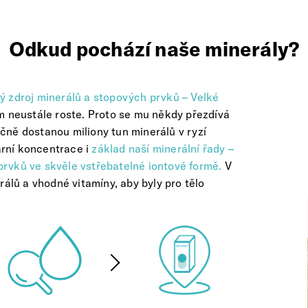
Odkud pochází naše minerály?
ý zdroj minerálů a stopových prvků – Velké
m neustále roste. Proto se mu někdy přezdívá
čně dostanou miliony tun minerálů v ryzí
ární koncentrace i
základ naší minerální řady –
rvků ve skvěle vstřebatelné iontové formě.
V
lů a vhodné vitamíny, aby byly pro tělo