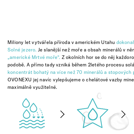
Miliony let vytvářela příroda v americkém Utahu
dokonal
Solné jezero.
Je slanější než moře a obsah minerálů v ně
„americké Mrtvé moře“.
Z okolních hor se do něj každoro
podobě. A přímo tady vzniká během 2letého procesu sol
koncentrát bohatý na více než 70 minerálů a stopových p
OVONEXU jej navíc vylepšujeme o chelátové vazby minerá
maximálně využitelné.