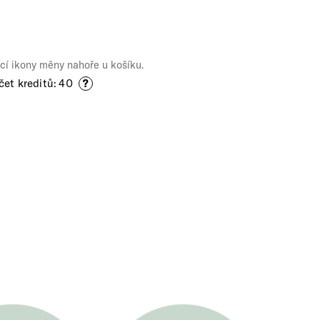
cí ikony měny nahoře u košíku.
čet kreditů: 40
?