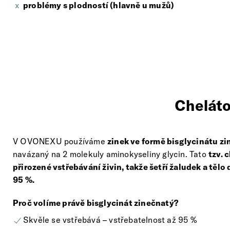
problémy s plodností (hlavně u mužů)
Cheláto
V OVONEXU používáme
zinek ve formě bisglycinátu z
navázaný na 2 molekuly aminokyseliny glycin. Tato
tzv. 
přirozené vstřebávání živin, takže šetří žaludek a tělo
95 %.
Proč volíme právě bisglycinát zinečnatý?
Skvěle se vstřebává – vstřebatelnost až 95 %