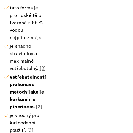
tato forma je
pro lidské tělo
tvořené z 65 %
vodou
nejpřirozenější.
je snadno
stravitelný a
maximálně
vstřebatelný.
[2]
vstřebatelností
překonává
metody jako je
kurkumin s
piperinem.
[2]
je vhodný pro
každodenní
použití.
[3]