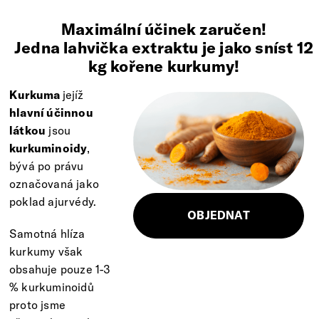
Maximální účinek zaručen!
Jedna lahvička extraktu je jako sníst 12
kg kořene kurkumy!
Kurkuma
jejíž
hlavní účinnou
látkou
jsou
kurkuminoidy
,
bývá po právu
označovaná jako
poklad ajurvédy.
OBJEDNAT
Samotná hlíza
kurkumy však
obsahuje pouze 1-3
% kurkuminoidů
proto jsme