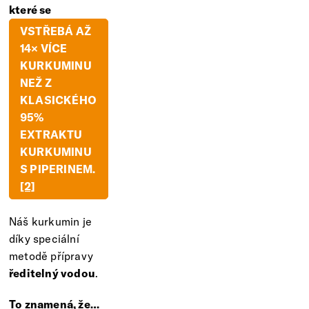
které se
VSTŘEBÁ AŽ
14× VÍCE
KURKUMINU
NEŽ Z
KLASICKÉHO
95%
EXTRAKTU
KURKUMINU
S PIPERINEM.
[2]
Náš kurkumin je
díky speciální
metodě přípravy
ředitelný vodou
.
To znamená, že…