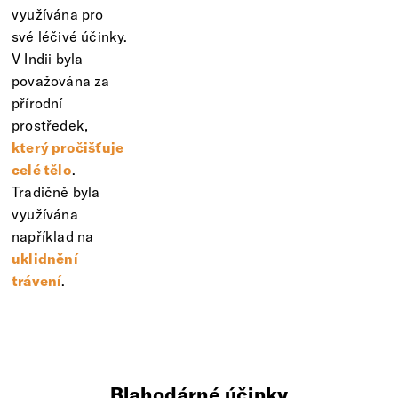
využívána pro
své léčivé účinky.
V Indii byla
považována za
přírodní
prostředek,
který pročišťuje
celé tělo
.
Tradičně byla
využívána
například na
uklidnění
trávení
.
Blahodárné účinky