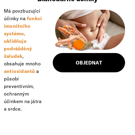
Má povzbuzující
účinky na
funkci
imunitního
systému,
uklidňuje
podrážděný
žaludek
,
OBJEDNAT
obsahuje mnoho
antioxidantů
a
působí
preventivním,
ochranným
účinkem na játra
a srdce.