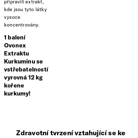
připravili extrakt,
kde jsou tyto látky
vysoce
koncentrovány.
1 balení
Ovonex
Extraktu
Kurkuminu se
vstřebatelností
vyrovná 12 kg
kořene
kurkumy!
Zdravotní tvrzení vztahující se ke