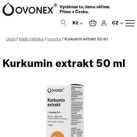
Vyrábíme to, čemu věříme.
Přímo v Česku.
CZ
Přihlášení
Úvod
/
Naše nabídka
/
Imunita
/ Kurkumin extrakt 50 ml
Kurkumin extrakt 50 ml