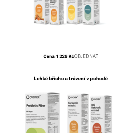
OBJEDNAT
Cena:
1 229
Kč
Lehké břicho a trávení v pohodě