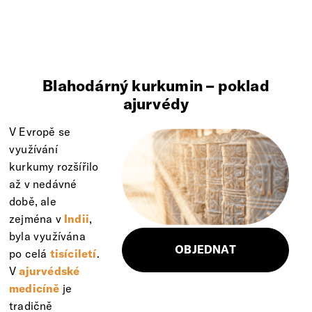
Blahodárný kurkumin – poklad
ajurvédy
V Evropě se
využívání
kurkumy rozšířilo
až v nedávné
době, ale
zejména v
Indii
,
byla využívána
OBJEDNAT
po celá
tisíciletí
.
V
ajurvédské
medicíně
je
tradičně