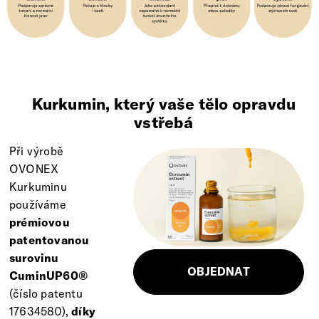
Kurkumin, který vaše tělo opravdu
vstřebá
Při výrobě
OVONEX
Kurkuminu
používáme
prémiovou
patentovanou
surovinu
OBJEDNAT
CuminUP60®
(číslo patentu
17634580),
díky