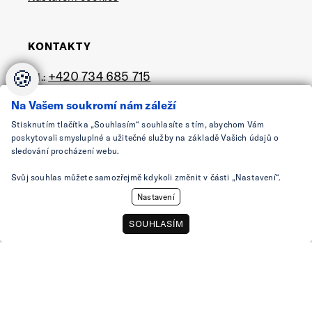
KONTAKTY
🍪
+420 734 685 715
tel.:
e-mail:
shop@ovonex.cz
Na Vašem soukromí nám záleží
Stisknutím tlačítka „Souhlasím“ souhlasíte s tím, abychom Vám
SLEDUJTE NÁS
poskytovali smysluplné a užitečné služby na základě Vašich údajů o
sledování procházení webu.
Svůj souhlas můžete samozřejmě kdykoli změnit v části „Nastavení“.
Nastavení
SOUHLASÍM