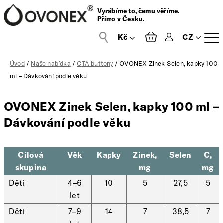
Vyrábíme to, čemu věříme.
Přímo v Česku.
CZ
Přihlášení
Úvod
/
Naše nabídka
/
CTA buttony
/ OVONEX Zinek Selen, kapky 100
ml – Dávkování podle věku
OVONEX Zinek Selen, kapky 100 ml –
Dávkování podle věku
Cílová
Věk
Kapky
Zinek,
Selen
C,
skupina
mg
mg
Děti
4–6
10
5
27,5
5
let
Děti
7–9
14
7
38,5
7