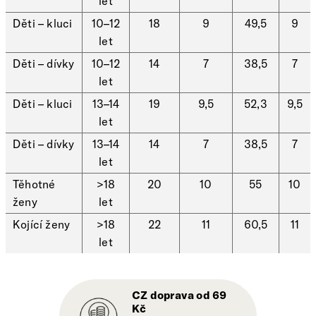
let
Děti – kluci
10–12
18
9
49,5
9
let
Děti – dívky
10–12
14
7
38,5
7
let
Děti – kluci
13–14
19
9,5
52,3
9,5
let
Děti – dívky
13–14
14
7
38,5
7
let
Těhotné
>18
20
10
55
10
ženy
let
Kojící ženy
>18
22
11
60,5
11
let
CZ doprava od 69
Kč