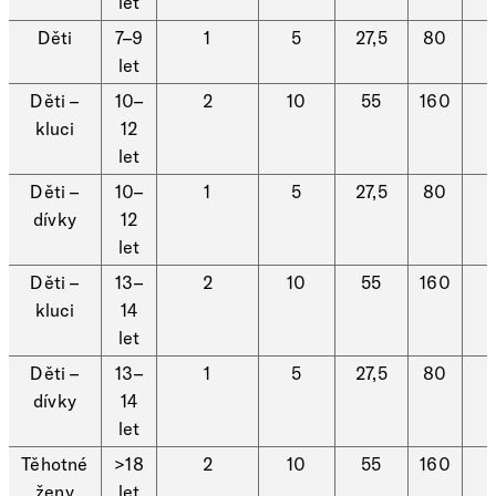
let
Děti
7–9
1
5
27,5
80
let
Děti –
10–
2
10
55
160
kluci
12
let
Děti –
10–
1
5
27,5
80
dívky
12
let
Děti –
13–
2
10
55
160
kluci
14
let
Děti –
13–
1
5
27,5
80
dívky
14
let
Těhotné
>18
2
10
55
160
ženy
let