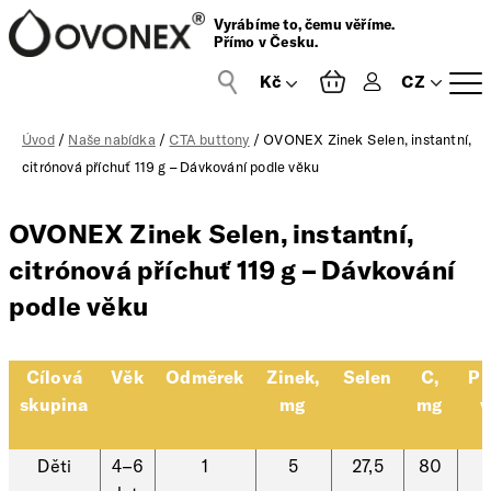
Vyrábíme to, čemu věříme.
Přímo v Česku.
CZ
Přihlášení
Úvod
/
Naše nabídka
/
CTA buttony
/ OVONEX Zinek Selen, instantní,
citrónová příchuť 119 g – Dávkování podle věku
OVONEX Zinek Selen, instantní,
citrónová příchuť 119 g – Dávkování
podle věku
Cílová
Věk
Odměrek
Zinek,
Selen
C,
Pr
skupina
mg
mg
v
Děti
4–6
1
5
27,5
80