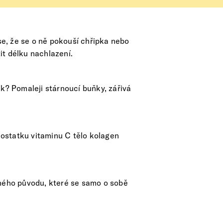
se, že se o ně pokouší chřipka nebo
tit délku nachlazení.
? Pomaleji stárnoucí buňky, zářivá
 dostatku vitaminu C tělo kolagen
nného původu, které se samo o sobě