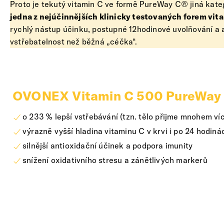
Proto je tekutý vitamin C ve formě PureWay C® jiná kate
jedna z nejúčinnějších klinicky testovaných forem vita
rychlý nástup účinku, postupné 12hodinové uvolňování a 
vstřebatelnost než běžná „céčka“.
OVONEX Vitamin C 500 PureWay v 
o 233 % lepší vstřebávání (tzn. tělo přijme mnohem ví
výrazně vyšší hladina vitaminu C v krvi i po 24 hodiná
silnější antioxidační účinek a podpora imunity
snížení oxidativního stresu a zánětlivých markerů