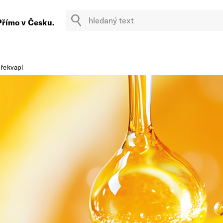
Přímo v Česku.
překvapí