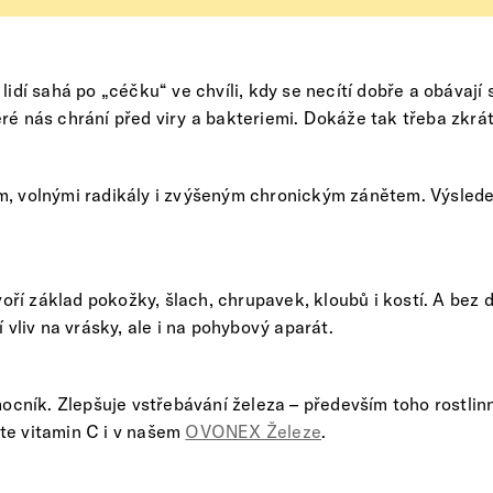
idí sahá po „céčku“ ve chvíli, kdy se necítí dobře a obávají 
teré nás chrání před viry a bakteriemi. Dokáže tak třeba zkrá
, volnými radikály i zvýšeným chronickým zánětem. Výsledek
voří základ pokožky, šlach, chrupavek, kloubů i kostí. A bez
 vliv na vrásky, ale i na pohybový aparát.
mocník. Zlepšuje vstřebávání železa – především toho rostli
te vitamin C i v našem
OVONEX Železe
.