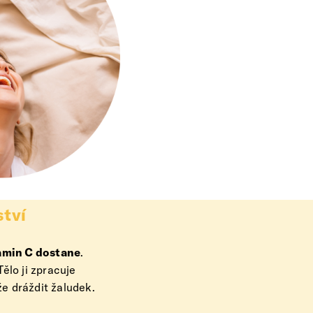
ství
itamin C dostane
.
ělo ji zpracuje
e dráždit žaludek.