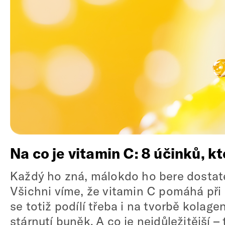
Na co je vitamin C: 8 účinků, k
Každý ho zná, málokdo ho bere dostateč
Všichni víme, že vitamin C pomáhá při 
se totiž podílí třeba i na tvorbě kolag
stárnutí buněk. A co je nejdůležitější 