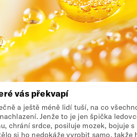
teré vás překvapí
ně a ještě méně lidí tuší, na co všechno
nachlazení. Jenže to je jen špička ledov
enu, chrání srdce, posiluje mozek, bojuje
– tělo si ho nedokáže vyrobit samo, takže