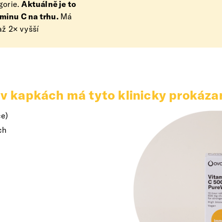
gorie.
Aktuálně je to
minu C na trhu.
Má
až 2× vyšší
kapkách má tyto klinicky prokázan
ce)
ch