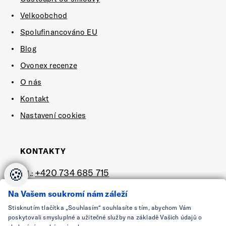
Velkoobchod
Spolufinancováno EU
Blog
Ovonex recenze
O nás
Kontakt
Nastavení cookies
KONTAKTY
🍪
+420 734 685 715
tel.:
e-mail:
shop@ovonex.cz
Na Vašem soukromí nám záleží
Stisknutím tlačítka „Souhlasím“ souhlasíte s tím, abychom Vám
SLEDUJTE NÁS
poskytovali smysluplné a užitečné služby na základě Vašich údajů o