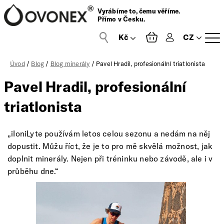
Vyrábíme to, čemu věříme.
Přímo v Česku.
CZ
Přihlášení
Úvod
/
Blog
/
Blog minerály
/ Pavel Hradil, profesionální triatlonista
Pavel Hradil, profesionální
triatlonista
„iIoniLyte používám letos celou sezonu a nedám na něj
dopustit. Můžu říct, že je to pro mě skvělá možnost, jak
doplnit minerály. Nejen při tréninku nebo závodě, ale i v
průběhu dne.“