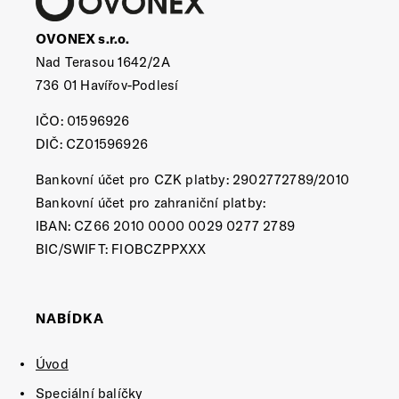
OVONEX s.r.o.
Nad Terasou 1642/2A
736 01 Havířov-Podlesí
IČO: 01596926
DIČ: CZ01596926
Bankovní účet pro CZK platby: 2902772789/2010
Bankovní účet pro zahraniční platby:
IBAN: CZ66 2010 0000 0029 0277 2789
BIC/SWIFT: FIOBCZPPXXX
NABÍDKA
Úvod
Speciální balíčky