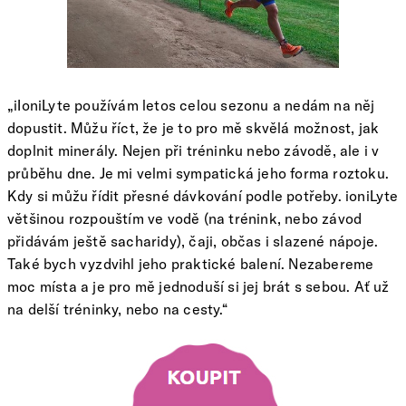
„iIoniLyte používám letos celou sezonu a nedám na něj
dopustit. Můžu říct, že je to pro mě skvělá možnost, jak
doplnit minerály. Nejen při tréninku nebo závodě, ale i v
průběhu dne. Je mi velmi sympatická jeho forma roztoku.
Kdy si můžu řídit přesné dávkování podle potřeby. ioniLyte
většinou rozpouštím ve vodě (na trénink, nebo závod
přidávám ještě sacharidy), čaji, občas i slazené nápoje.
Také bych vyzdvihl jeho praktické balení. Nezabereme
moc místa a je pro mě jednoduší si jej brát s sebou. Ať už
na delší tréninky, nebo na cesty.“