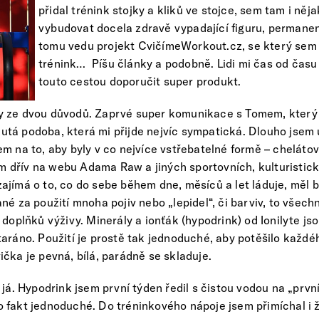
přidal trénink stojky a kliků ve stojce, sem tam i něj
vybudovat docela zdravě vypadající figuru, permanen
tomu vedu projekt CvičímeWorkout.cz, se který sem
trénink… Píšu články a podobně. Lidi mi čas od času 
touto cestou doporučit super produkt.
ly ze dvou důvodů. Zaprvé super komunikace s Tomem, který
tá podoba, která mi přijde nejvíc sympatická. Dlouho jsem 
em na to, aby byly v co nejvíce vstřebatelné formě – cheláto
 dřív na webu Adama Raw a jiných sportovních, kulturistic
ajímá o to, co do sebe během dne, měsíců a let láduje, měl by
ané za použití mnoha pojiv nebo „lepidel“, či barviv, to všec
 doplňků výživy. Minerály a ionťák (hypodrink) od Ionilyte js
taráno. Použití je prostě tak jednoduché, aby potěšilo každ
ička je pevná, bílá, parádně se skladuje.
l já. Hypodrink jsem první týden ředil s čistou vodou na „prv
 fakt jednoduché. Do tréninkového nápoje jsem přimíchal i že