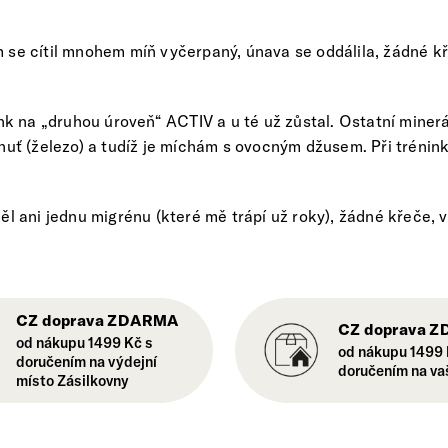
em se cítil mnohem míň vyčerpaný, únava se oddálila, žádné kř
nk na „druhou úroveň“ ACTIV a u té už zůstal. Ostatní miner
ť (železo) a tudíž je míchám s ovocným džusem. Při tréninku
 ani jednu migrénu (které mě trápí už roky), žádné křeče, vý
CZ doprava ZDARMA
CZ doprava 
od nákupu 1499 Kč s
od nákupu 1499 
doručením na výdejní
doručením na va
místo Zásilkovny