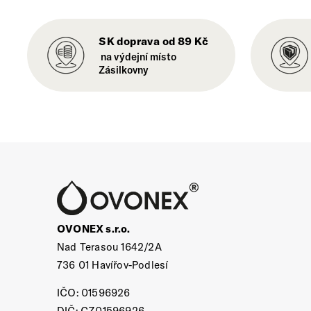
SK doprava od 89 Kč
na výdejní místo
Zásilkovny
OVONEX s.r.o.
Nad Terasou 1642/2A
736 01 Havířov-Podlesí
IČO: 01596926
DIČ: CZ01596926