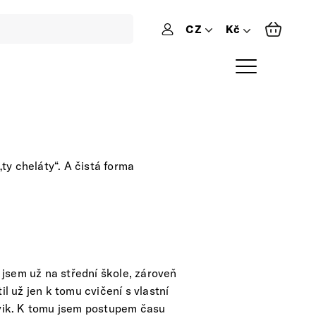
CZ
Přihlášení
ty cheláty“. A čistá forma
l jsem už na střední škole, zároveň
l už jen k tomu cvičení s vlastní
cvik. K tomu jsem postupem času