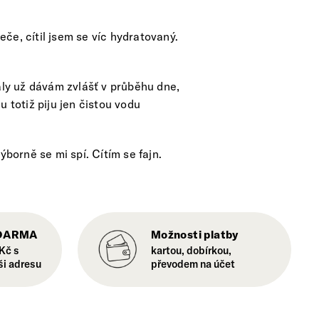
eče, cítil jsem se víc hydratovaný.
ály už dávám zvlášť v průběhu dne,
 totiž piju jen čistou vodu
borně se mi spí. Cítím se fajn.
ZDARMA
Možnosti platby
Kč s
kartou, dobírkou,
ši adresu
převodem na účet