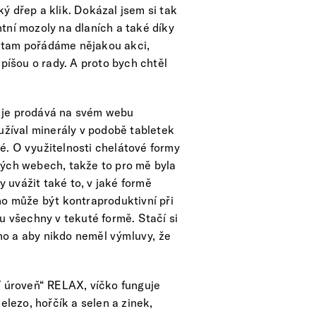
aký dřep a klik. Dokázal jsem si tak
tní mozoly na dlaních a také díky
 tam pořádáme nějakou akci,
píšou o rady. A proto bych chtěl
 je prodává na svém webu
užíval minerály v podobě tabletek
vé. O využitelnosti chelátové formy
kých webech, takže to pro mě byla
 uvážit také to, v jaké formě
hno může být kontraproduktivní při
ou všechny v tekuté formě. Stačí si
ého a aby nikdo neměl výmluvy, že
ní úroveň“ RELAX, víčko funguje
lezo, hořčík a selen a zinek,