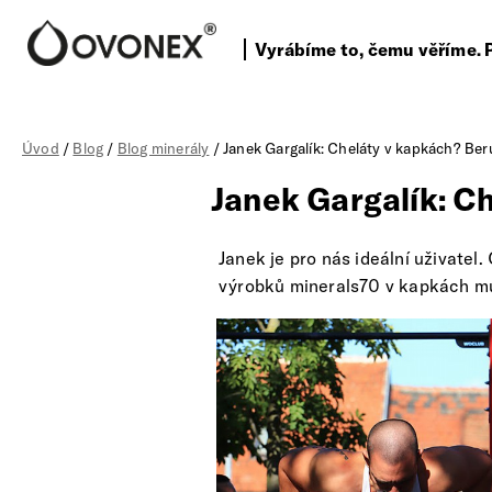
Vyrábíme to, čemu věříme. 
Úvod
/
Blog
/
Blog minerály
/ Janek Gargalík: Cheláty v kapkách? Ber
Janek Gargalík: C
Janek je pro nás ideální uživatel
výrobků minerals70 v kapkách mu