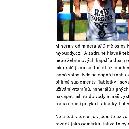
Minerály od minerals70 mě oslovi
mybuddy.cz. A zadruhé hlavně teku
nebo želatinových kapslí a dbal js
minerálů jsem se dočetl už mnohem
jasná volba. Kdo se aspoň trochu z
přijímá suplementy. Tabletky lisov
užívání vitamínů, minerálů a jiných
nakapat mililitr do vody a máš vys
třeba neumí polykat tabletky. Lahv
No a teď k tomu, jak jsem to užíva
rovněž jako odměrka, takže to bylo