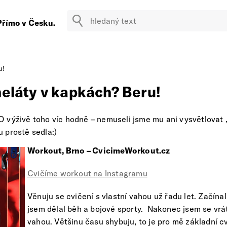
Přímo v Česku.
u!
heláty v kapkách? Beru!
. O výživě toho víc hodně – nemuseli jsme mu ani vysvětlovat „
 prostě sedla:)
Workout, Brno – CvicimeWorkout.cz
Cvičíme workout na Instagramu
Věnuju se cvičení s vlastní vahou už řadu let. Začína
jsem dělal běh a bojové sporty. Nakonec jsem se vráti
vahou. Většinu času shybuju, to je pro mě základní 