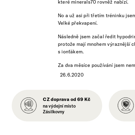
které minerals70 rovněž nabízí.
No a už asi při třetím tréninku js
Velké překvapení.
Následně jsem začal ředit hypodri
protože mají mnohem výraznější chu
s ionťákem.
Za dva měsíce používání jsem neměl
26.6.2020
CZ doprava od 69 Kč
na výdejní místo
Zásilkovny