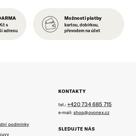
ZDARMA
Možnosti platby
Kč s
kartou, dobírkou,
ši adresu
převodem na účet
KONTAKTY
+420 734 685 715
tel.:
e-mail:
shop@ovonex.cz
dní podmínky
SLEDUJTE NÁS
ouvy