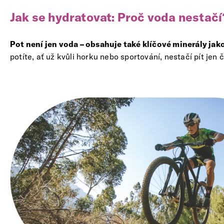
Jak se hydratovat: Proč voda nestačí
Pot není jen voda – obsahuje také klíčové minerály jako 
potíte, ať už kvůli horku nebo sportování, nestačí pít jen 