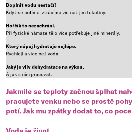
Doplnit vodu nestačí!
Když se potíme, ztrácíme víc než jen tekutiny.
Hořčík to nezachrání.
Při fyzické námaze tělo více potřebuje jiné minerály.
Který nápoj hydratuje nejlépe.
Rychleji a více než voda.
Jaký je vliv dehydratace na výkon.
A jak s ním pracovat.
Jakmile se teploty začnou šplhat nah
pracujete venku nebo se prostě pohy
potí. Jak mu zpátky dodat to, co poc
Voda je život