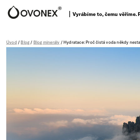
Vyrábíme to, čemu věříme. 
Úvod
/
Blog
/
Blog minerály
/ Hydratace: Proč čistá voda někdy nest