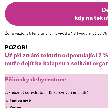
De
kdy na teku
Žena vážící 65 kg v tu chvíli vypotila 1,3 l vody, muž se 75
POZOR!
Už při ztrátě tekutin odpovídající 7 
může dojít ke kolapsu a selhání orga
Příznaky dehydratace
Jak poznat dehydrataci: 12 varovných příznaků
Tmavá moč
Zácpa