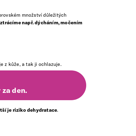
 obrovském množství důležitých
i ztrácíme např. dýcháním, močením
 z kůže, a tak ji ochlazuje.
 za den.
tší je riziko dehydratace
.