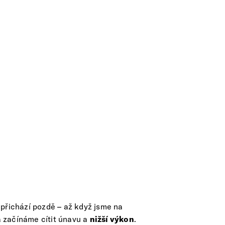
 přichází pozdě – až když jsme na
a začínáme cítit únavu a
nižší výkon
.