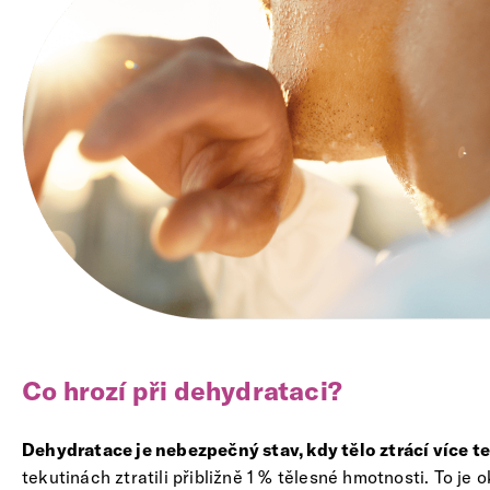
Co hrozí při dehydrataci?
Dehydratace je nebezpečný stav, kdy tělo ztrácí více te
tekutinách ztratili přibližně 1 % tělesné hmotnosti. To je