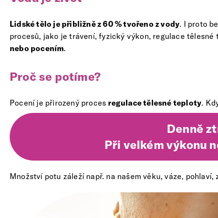
Lidské tělo je přibližně z 60 % tvořeno z vody
. I proto 
procesů, jako je trávení, fyzický výkon, regulace tělesné 
nebo pocením
.
Proč se potíme?
Pocení je přirozený proces
regulace tělesné teploty
. Kd
Denně zt
Při velkém výkonu ne
Množství potu záleží např. na našem věku, váze, pohlaví, zd