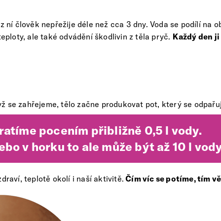
bez ní člověk nepřežije déle než cca 3 dny. Voda se podílí na
teploty, ale také odvádění škodlivin z těla pryč.
Každý den j
yž se zahřejeme, tělo začne produkovat pot, který se odpařuje
ratíme pocením přibližně 0,5 l vody.
bo v horku to ale může být až 10 l vody
raví, teplotě okolí i naší aktivitě.
Čím víc se potíme, tím vě