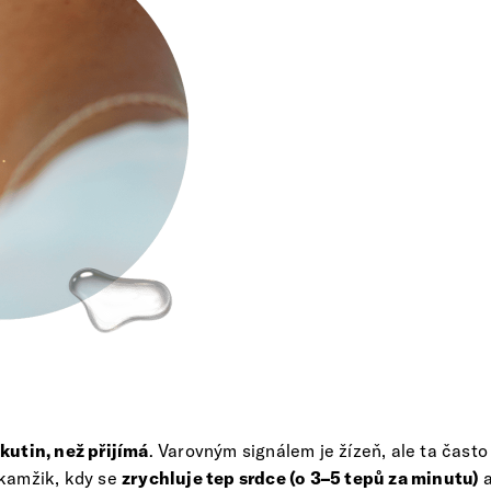
kutin, než přijímá
. Varovným signálem je žízeň, ale ta často
 okamžik, kdy se
zrychluje tep srdce (o 3–5 tepů za minutu)