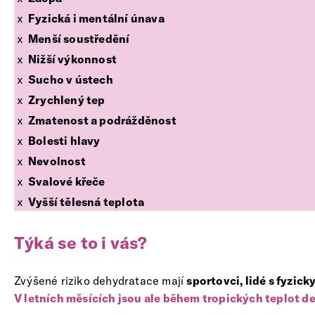
Fyzická i mentální únava
Menší soustředění
Nižší výkonnost
Sucho v ústech
Zrychlený tep
Zmatenost a podrážděnost
Bolesti hlavy
Nevolnost
Svalové křeče
Vyšší tělesná teplota
Týká se to i vás?
Zvýšené riziko dehydratace mají
sportovci, lidé s fyzick
V letních měsících jsou ale během tropických teplot de