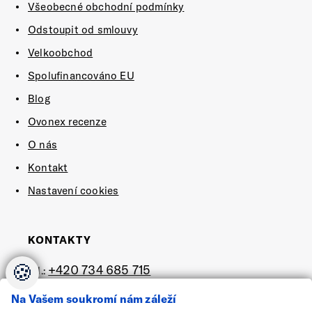
Všeobecné obchodní podmínky
Odstoupit od smlouvy
Velkoobchod
Spolufinancováno EU
Blog
Ovonex recenze
O nás
Kontakt
Nastavení cookies
KONTAKTY
🍪
+420 734 685 715
tel.:
e-mail:
shop@ovonex.cz
Na Vašem soukromí nám záleží