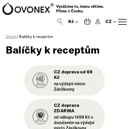
Vyrábíme to, čemu věříme.
Přímo v Česku.
CZ
Přihlášení
Úvod
/ Balíčky k receptům
Balíčky k receptům
CZ doprava od 69
Kč
na výdejní místo
Zásilkovny
CZ doprava
ZDARMA
od nákupu 1499 Kč s
doručením na výdejní
místo Zásilkovny